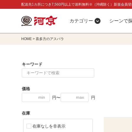
配送先1カ所につき7,560円以上で送料無料※（沖縄除く）新規会員登
カテゴリー
シーンで
HOME
喜多方のアスパラ
キーワード
価格
円〜
円
在庫
在庫なしを非表示