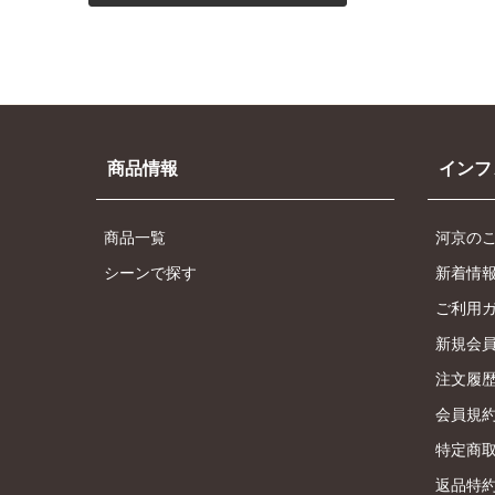
商品情報
インフ
商品一覧
河京の
シーンで探す
新着情
ご利用
新規会
注文履
会員規
特定商
返品特