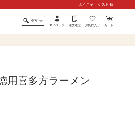
ようこそ、 ゲスト 様
検索
マイページ
注文履歴
お気に入り
カート
徳用喜多方ラーメン