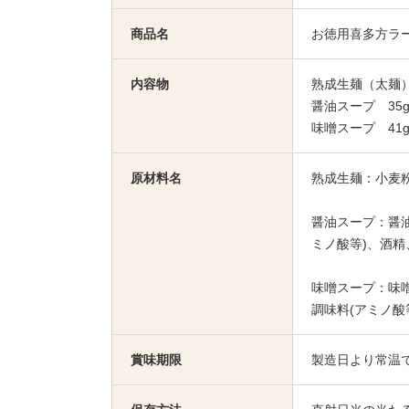
商品名
お徳用喜多方ラー
内容物
熟成生麺（太麺）1
醤油スープ 35g
味噌スープ 41g
原材料名
熟成生麺：小麦
醤油スープ：醤
ミノ酸等)、酒
味噌スープ：味
調味料(アミノ
賞味期限
製造日より常温で