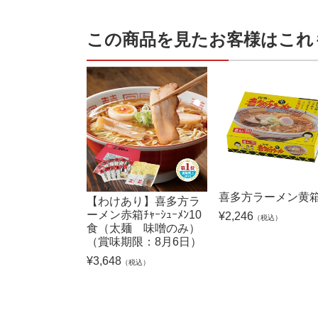
この商品を見たお客様はこれ
喜多方ラーメン黄箱
【わけあり】喜多方ラ
ーメン赤箱ﾁｬｰｼｭｰﾒﾝ10
¥
2,246
（税込）
食（太麺 味噌のみ）
（賞味期限：8月6日）
¥
3,648
（税込）