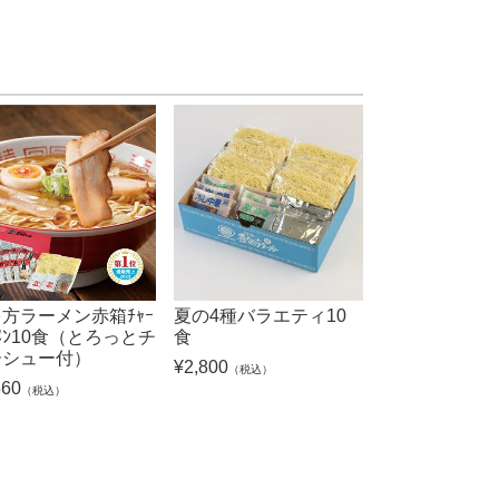
方ラーメン赤箱ﾁｬｰ
夏の4種バラエティ10
ｰﾒﾝ10食（とろっとチ
食
ーシュー付）
¥
2,800
（税込）
560
（税込）