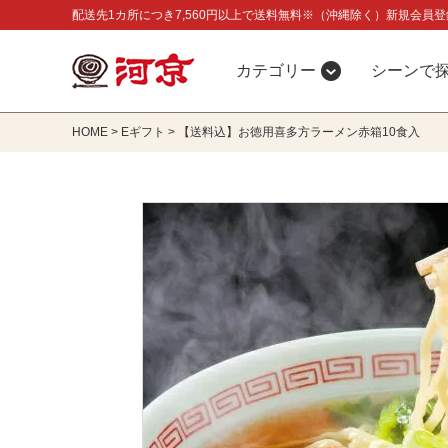
配送先1カ所につき7,560円以上で送料無料※（沖縄除く）新規会員登
カテゴリー
シーンで
HOME
Eギフト
【送料込】お徳用喜多方ラーメン赤箱10食入