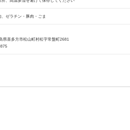
る所、高温多湿を避けて保存してください
肉、ゼラチン・豚肉・ごま
 福島県喜多方市松山町村松字常盤町2681
875