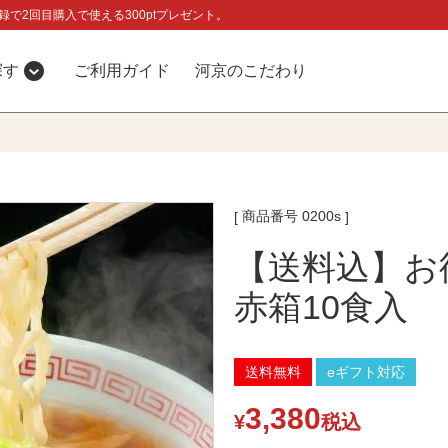
録で2回目購入で使える300ptプレゼント。
探す
ご利用ガイド
河京のこだわり
商品番号
0200s
【送料込】お
赤箱10食入
送料無料
eギフト対応
3,380
¥
税込