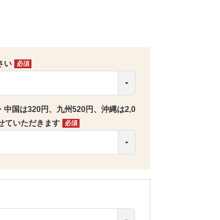
さい
(必
須)
国は320円、九州520円、沖縄は2,0
せていただきます
(必
須)