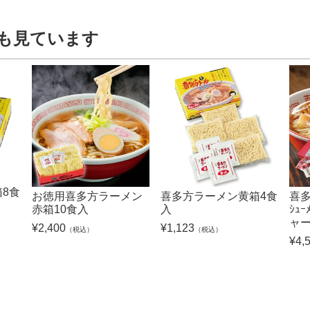
も見ています
8食
お徳用喜多方ラーメン
喜多方ラーメン黄箱4食
喜多
赤箱10食入
入
ｼｭ
ャ
¥
2,400
¥
1,123
（税込）
（税込）
¥
4,