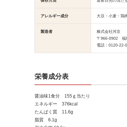
保存方法
直射日光の当た
アレルギー成分
大豆・小麦・鶏
製造者
株式会社河京
〒966-0902
電話：0120-22-0
栄養成分表
醤油味1食分 155ｇ当たり
エネルギー 376kcal
たんぱく質 11.6g
脂質 6.1g