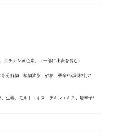
a、クチナシ黄色素、（一部に小麦を含む）
水分解物、植物油脂、砂糖、香辛料/調味料(ア
、生姜、モルトエキス、チキンエキス、唐辛子/