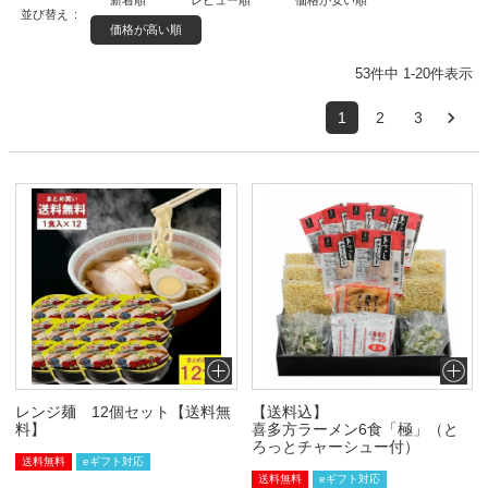
並び替え
価格が高い順
53
件中
1
-
20
件表示
1
2
3
レンジ麺 12個セット【送料無
【送料込】
料】
喜多方ラーメン6食「極」（と
ろっとチャーシュー付）
送料無料
eギフト対応
送料無料
eギフト対応