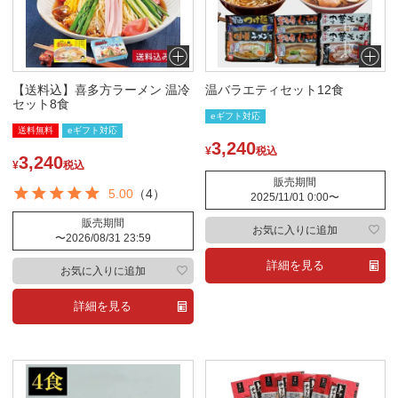
【送料込】喜多方ラーメン 温冷
温バラエティセット12食
セット8食
eギフト対応
送料無料
eギフト対応
3,240
¥
税込
3,240
¥
税込
販売期間
5.00
（4）
2025/11/01 0:00
〜
販売期間
お気に入りに追加
〜
2026/08/31 23:59
詳細を見る
お気に入りに追加
詳細を見る