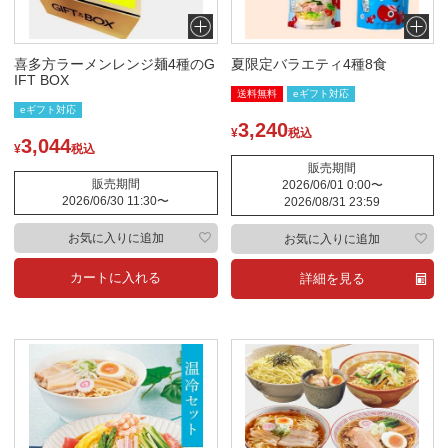
喜多方ラーメンレンジ麺4種のG
夏限定バラエティ4種8食
IFT BOX
送料無料
eギフト対応
eギフト対応
3,240
¥
税込
3,044
¥
税込
販売期間
販売期間
2026/06/01 0:00
〜
2026/06/30 11:30
〜
2026/08/31 23:59
お気に入りに追加
お気に入りに追加
カートに入れる
詳細を見る