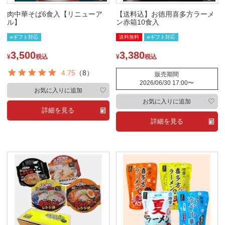
肉中華そば6食入【リニューア
【送料込】お徳用喜多方ラーメ
ル】
ン赤箱10食入
eギフト対応
送料無料
eギフト対応
3,500
3,380
¥
税込
¥
税込
4.75
（8）
販売期間
2026/06/30 17:00
〜
お気に入りに追加
お気に入りに追加
詳細を見る
詳細を見る