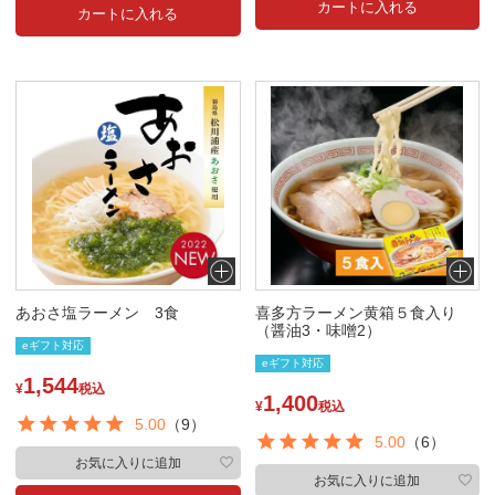
カートに入れる
カートに入れる
あおさ塩ラーメン 3食
喜多方ラーメン黄箱５食入り
（醤油3・味噌2）
eギフト対応
eギフト対応
1,544
¥
税込
1,400
¥
税込
5.00
（9）
5.00
（6）
お気に入りに追加
お気に入りに追加