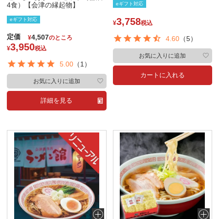
4食）【会津の縁起物】
eギフト対応
3,758
eギフト対応
¥
税込
定価
4,507
¥
のところ
4.60
（5）
3,950
¥
税込
お気に入りに追加
5.00
（1）
カートに入れる
お気に入りに追加
詳細を見る