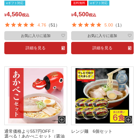
eギフト対応
送料無料
eギフト対応
4,560
4,500
¥
税込
¥
税込
4.76
（51）
5.00
（1）
お気に入りに追加
お気に入りに追加
詳細を見る
詳細を見る
通常価格より557円OFF！
レンジ麺 6個セット
選べる！あかべこセット（醤油