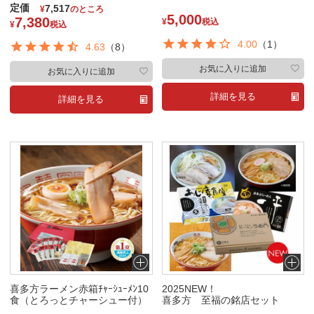
定価
7,517
¥
のところ
5,000
7,380
¥
税込
¥
税込
4.00
（1）
4.63
（8）
お気に入りに追加
お気に入りに追加
詳細を見る
詳細を見る
喜多方ラーメン赤箱ﾁｬｰｼｭｰﾒﾝ10
2025NEW！
食（とろっとチャーシュー付）
喜多方 至福の銘店セット