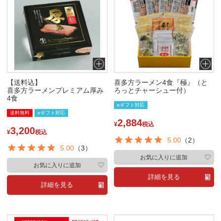
【送料込】
喜多方ラーメン4食『極』（と
喜多方ラーメンプレミアム厚み
ろっとチャーシュー付）
4食
eギフト対応
送料無料
eギフト対応
2,884
¥
税込
3,200
¥
税込
5.00
（2）
5.00
（3）
お気に入りに追加
お気に入りに追加
詳細を見る
詳細を見る