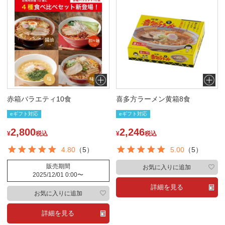
赤箱バラエティ10食
喜多方ラーメン黄箱8食
eギフト対応
eギフト対応
2,800
2,246
¥
税込
¥
税込
4.80
（5）
5.00
（5）
販売期間
お気に入りに追加
2025/12/01 0:00
〜
詳細を見る
お気に入りに追加
詳細を見る