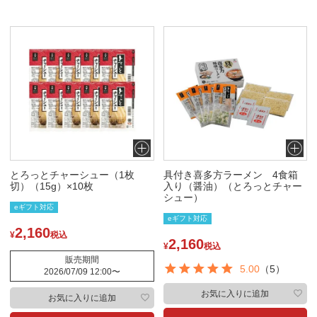
とろっとチャーシュー（1枚
具付き喜多方ラーメン 4食箱
切）（15g）×10枚
入り（醤油）（とろっとチャー
シュー）
eギフト対応
eギフト対応
2,160
¥
税込
2,160
¥
税込
販売期間
5.00
（5）
2026/07/09 12:00
〜
お気に入りに追加
お気に入りに追加