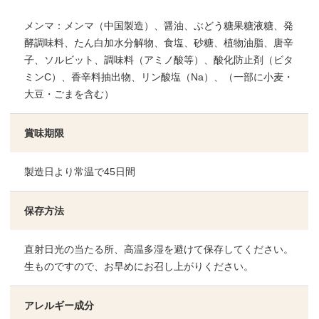
メンマ：メンマ（中国製造）、醤油、ぶどう糖果糖液糖、発
酵調味料、たん白加水分解物、食塩、砂糖、植物油脂、唐辛
子、ソルビット、調味料（アミノ酸等）、酸化防止剤（ビタ
ミンC）、香辛料抽出物、リン酸塩（Na）、（一部に小麦・
大豆・ごまを含む）
賞味期限
製造日より常温で45日間
保存方法
直射日光の当たる所、高温多湿を避けて保存してください。
生ものですので、お早めにお召し上がりください。
アレルギー成分