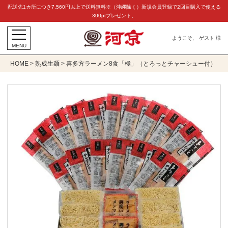
配送先1カ所につき7,560円以上で送料無料※（沖縄除く）新規会員登録で2回目購入で使える
300ptプレゼント。
ようこそ、 ゲスト 様
MENU
HOME
熟成生麺
喜多方ラーメン8食「極」（とろっとチャーシュー付）