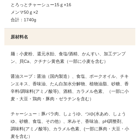
とろっとチャーシュー15ｇ×16
メンマ50ｇ×2
合計：1740g
原材料名
麺：小麦粉、還元水飴、食塩/酒精、かんすい、加工デンプ
ン、貝Ca、クチナシ黄色素（一部に小麦を含む）
醤油スープ：醤油（国内製造）、食塩、ポークオイル、チキ
ンエキス、香味油、たん白加水分解物、植物油脂、砂糖、香
辛料/調味料(アミノ酸等)、酒精、カラメル色素、（一部に小
麦・大豆・鶏肉・豚肉・ゼラチンを含む）
チャーシュー：豚バラ肉、しょうゆ、つゆ(水あめ、しょう
ゆ、砂糖、食塩、その他）、米みそ、香味油、pH調整剤、
調味料(アミノ酸等)、カラメル色素、(一部に豚肉・大豆・小
麦を含む）