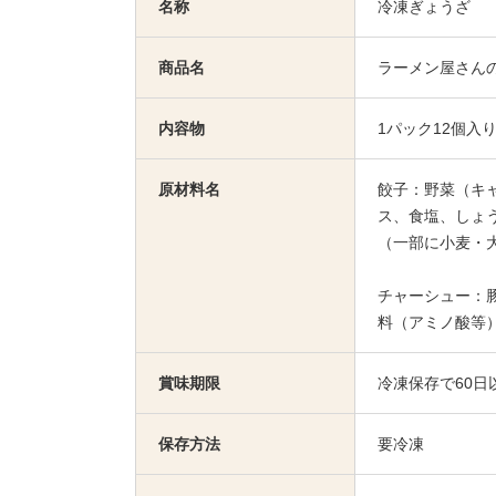
名称
冷凍ぎょうざ
商品名
ラーメン屋さん
内容物
1パック12個入り
原材料名
餃子：野菜（キ
ス、食塩、しょ
（一部に小麦・
チャーシュー：
料（アミノ酸等
賞味期限
冷凍保存で60日
保存方法
要冷凍