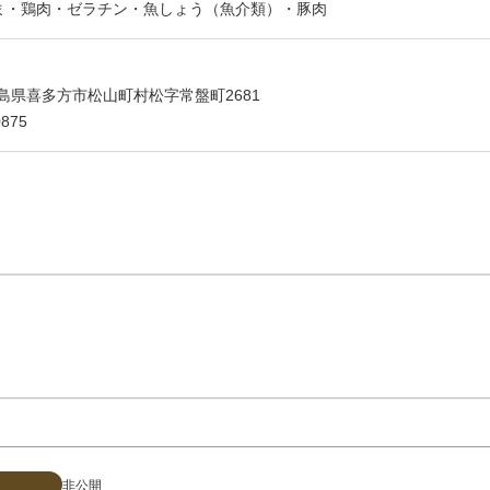
ま・鶏肉・ゼラチン・魚しょう（魚介類）・豚肉
 福島県喜多方市松山町村松字常盤町2681
875
非公開