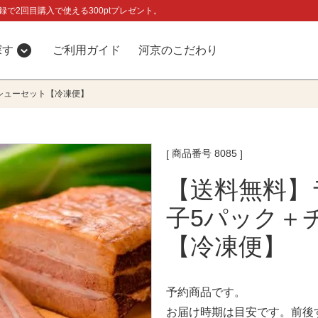
録で2回目購入で使える300ptプレゼント。
探す
ご利用ガイド
河京のこだわり
シューセット【冷凍便】
商品番号
8085
【送料無料】
子5パック＋
【冷凍便】
予約商品です。
お届け時期は目安です。前後