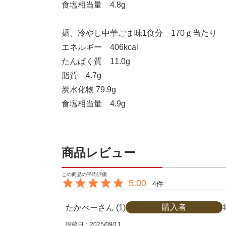
食塩相当量 4.8g
麺、冷やし中華ごま味1食分 170ｇ当たり
エネルギー 406kcal
たんぱく質 11.0g
脂質 4.7g
炭水化物 79.9g
食塩相当量 4.9g
商品レビュー
5.00
4
購入者
たかぺー
1
投稿日
2025/09/11