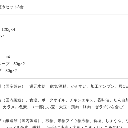
温冷セット8食
20g×4
×4
 ×4
ープ 50g×2
50g×2
粉（国産製造）、還元水飴、食塩/酒精、かんすい、加工デンプン、貝C
油（国内製造）、食塩、ポークオイル、チキンエキス、香味油、たん白加
精、カラメル色素、（一部に小麦・大豆・鶏肉・豚肉・ゼラチンを含む）
プ：醸造酢（国内製造）、砂糖、果糖ブドウ糖液糖、食塩、しょうゆ、な
等)、カラメル色素、香料、（一部に小麦・大豆・ごま・りんごを含む）