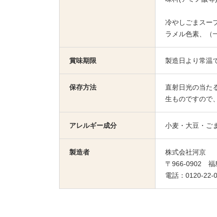
冷やしごまスー
ラメル色素、（
賞味期限
製造日より常温で
保存方法
直射日光の当た
生ものですので
アレルギー成分
小麦・大豆・ご
製造者
株式会社河京
〒966-0902
電話：0120-22-0