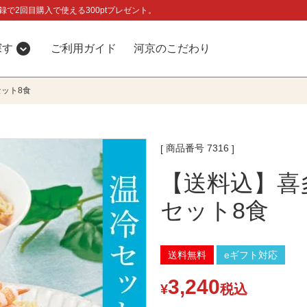
録で2回目購入で使える300ptプレゼント。
探す
ご利用ガイド
河京のこだわり
ット8食
商品番号
7316
【送料込】喜
セット8食
送料無料
eギフト対応
3,240
¥
税込