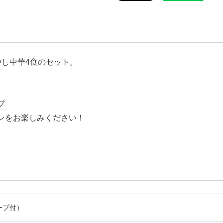
やし中華4食のセット。
プ
ンをお楽しみください！
ープ付）