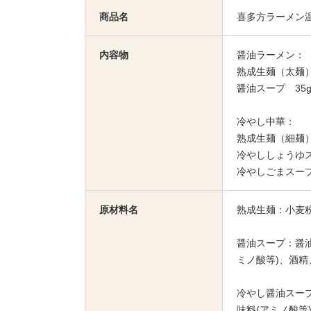
商品名
喜多方ラーメン
内容物
醤油ラーメン：
熟成生麺（太麺）1
醤油スープ 35g
冷やし中華：
熟成生麺（細麺）
冷やししょうゆス
冷やしごまスープ 
原材料名
熟成生麺：小麦
醤油スープ：醤
ミノ酸等)、酒
冷やし醤油スー
味料(アミノ酸