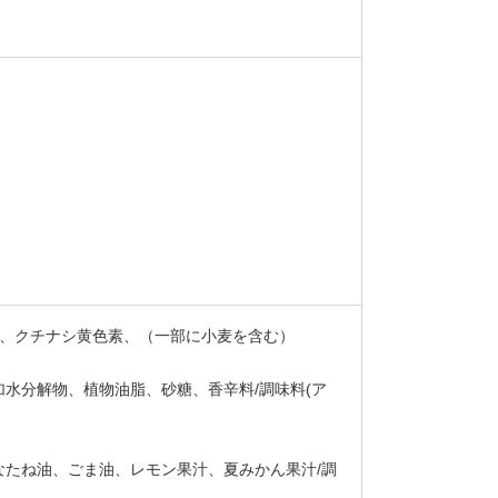
a、クチナシ黄色素、（一部に小麦を含む）
水分解物、植物油脂、砂糖、香辛料/調味料(ア
たね油、ごま油、レモン果汁、夏みかん果汁/調