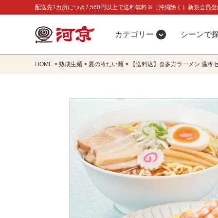
配送先1カ所につき7,560円以上で送料無料※（沖縄除く）新規会員登
カテゴリー
シーンで
HOME
熟成生麺
夏の冷たい麺
【送料込】喜多方ラーメン 温冷セ