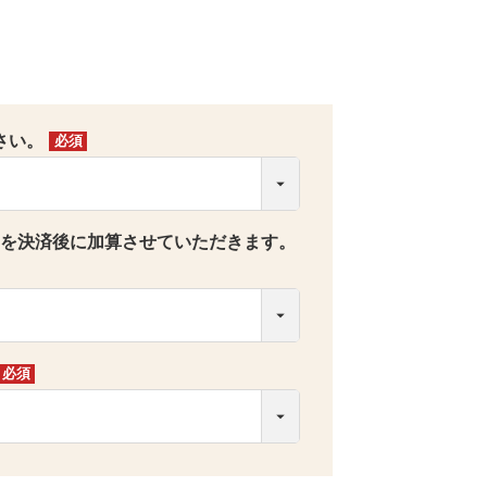
さい。
(必
須)
0円を決済後に加算させていただきます。
(必
須)