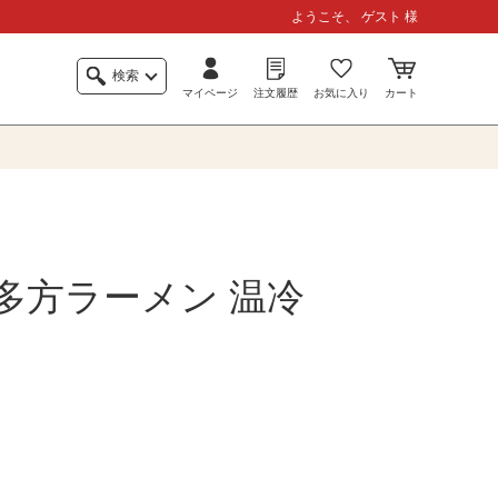
ようこそ、 ゲスト 様
検索
マイページ
注文履歴
お気に入り
カート
多方ラーメン 温冷