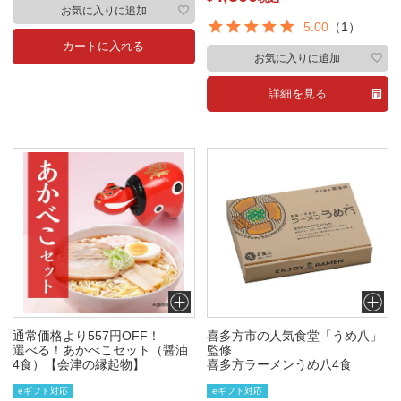
お気に入りに追加
5.00
（1）
カートに入れる
お気に入りに追加
詳細を見る
通常価格より557円OFF！
喜多方市の人気食堂「うめ八」
選べる！あかべこセット（醤油
監修
4食）【会津の縁起物】
喜多方ラーメンうめ八4食
eギフト対応
eギフト対応