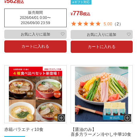
562
¥
税込
eギフト対応
778
販売期間
¥
税込
2026/04/01 0:00
〜
2026/09/30 23:59
5.00
（2）
お気に入りに追加
お気に入りに追加
カートに入れる
カートに入れる
赤箱バラエティ10食
【醤油のみ】
喜多方ラーメン冷やし中華10食