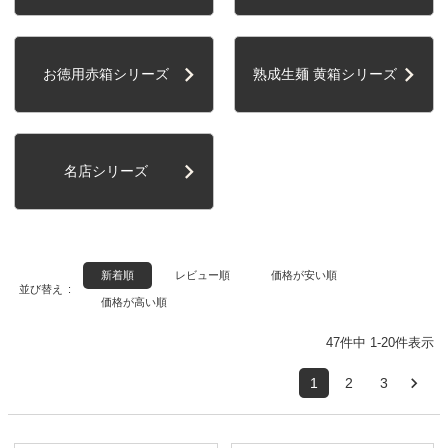
非
表
カテゴリ
示
ー
お徳用赤箱シリーズ
熟成生麺 黄箱シリーズ
送
お
名店シリーズ
料
歳
無
暮
ご
ご
料
自
贈
宅
ま
答
通
新着順
レビュー順
価格が安い順
用
と
用
並び替え
販
価格が高い順
め
限
買
47
件中
1
-
20
件表示
定
い
表示順
1
2
3