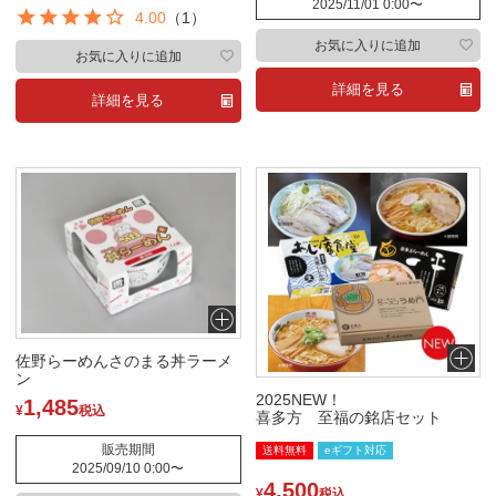
2025/11/01 0:00
〜
4.00
（1）
お気に入りに追加
お気に入りに追加
詳細を見る
詳細を見る
佐野らーめんさのまる丼ラーメ
ン
2025NEW！
1,485
¥
税込
喜多方 至福の銘店セット
販売期間
送料無料
eギフト対応
2025/09/10 0:00
〜
4,500
¥
税込