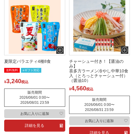
新
登
着
録
価
価
順
順
格
格
安
高
い
い
順
順
索
夏限定バラエティ4種8食
チャーシュー付き！【醤油の
み】
閉
送料無料
eギフト対応
喜多方ラーメン冷やし中華10食
じ
入（とろっとチャーシュー付）
3,240
（醤油10）
¥
税込
る
4,560
¥
税込
販売期間
2026/06/01 0:00
〜
販売期間
2026/08/31 23:59
2026/06/01 0:00
〜
2026/08/31 23:59
お気に入りに追加
お気に入りに追加
詳細を見る
詳細を見る