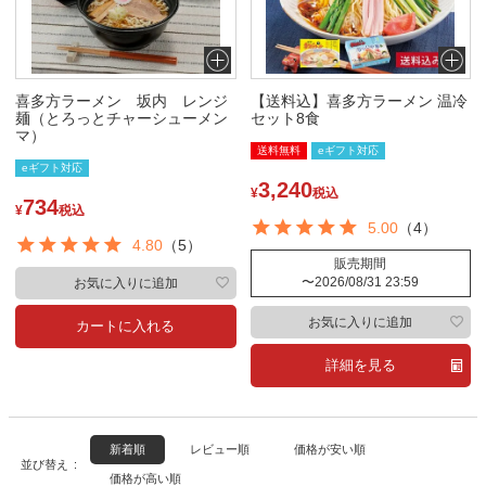
喜多方ラーメン 坂内 レンジ
【送料込】喜多方ラーメン 温冷
麺（とろっとチャーシューメン
セット8食
マ）
送料無料
eギフト対応
eギフト対応
3,240
¥
税込
734
¥
税込
5.00
（4）
4.80
（5）
販売期間
〜
2026/08/31 23:59
お気に入りに追加
お気に入りに追加
カートに入れる
詳細を見る
新着順
レビュー順
価格が安い順
並び替え
価格が高い順