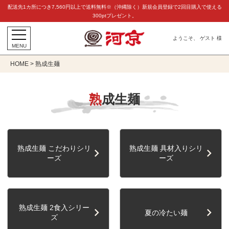
キー
配送先1カ所につき7,560円以上で送料無料※（沖縄除く）新規会員登録で2回目購入で使える
300ptプレゼント。
ワー
ド
ようこそ、 ゲスト 様
MENU
HOME
熟成生麺
熟成生麺
価格
円〜
円
熟成生麺 こだわりシリ
熟成生麺 具材入りシリ
ーズ
ーズ
在
在庫
庫
な
熟成生麺 2食入シリー
し
夏の冷たい麺
ズ
を