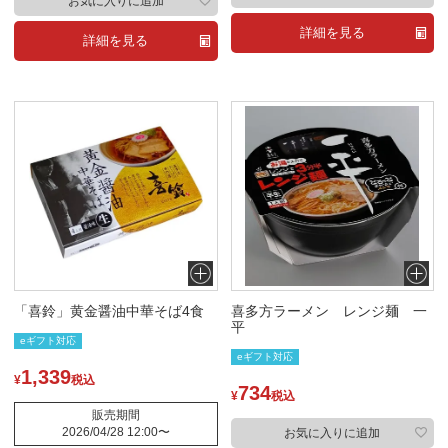
お気に入りに追加
詳細を見る
詳細を見る
「喜鈴」黄金醤油中華そば4食
喜多方ラーメン レンジ麺 一
平
eギフト対応
eギフト対応
1,339
¥
税込
734
¥
税込
販売期間
2026/04/28 12:00
〜
お気に入りに追加