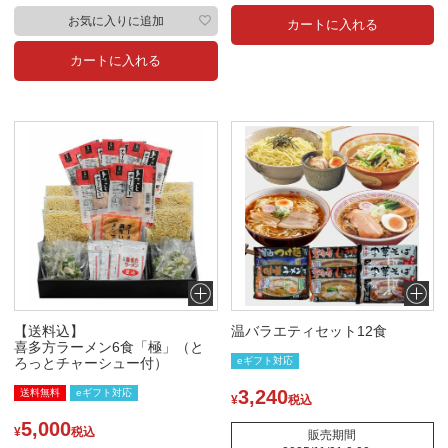
お気に入りに追加
カートに入れる
カートに入れる
【送料込】
温バラエティセット12食
喜多方ラーメン6食「極」（と
ろっとチャーシュー付）
eギフト対応
3,240
送料無料
eギフト対応
¥
税込
5,000
¥
税込
販売期間