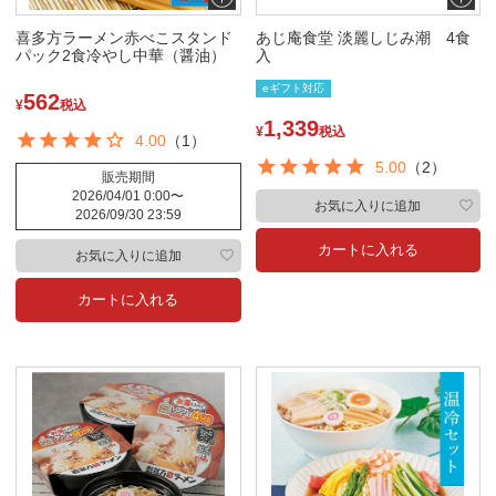
喜多方ラーメン赤べこスタンド
あじ庵食堂 淡麗しじみ潮 4食
パック2食冷やし中華（醤油）
入
eギフト対応
562
¥
税込
1,339
¥
税込
4.00
（1）
5.00
（2）
販売期間
2026/04/01 0:00
〜
お気に入りに追加
2026/09/30 23:59
カートに入れる
お気に入りに追加
カートに入れる