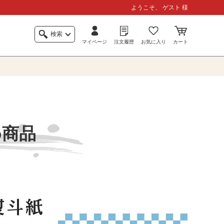
ようこそ、 ゲスト 様
検索
マイページ
注文履歴
お気に入り
カート
め商品