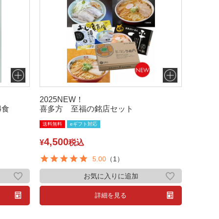
2025NEW！
4食
喜多方 至福の銘店セット
送料無料
eギフト対応
4,500
¥
税込
5.00
（1）
お気に入りに追加
詳細を見る