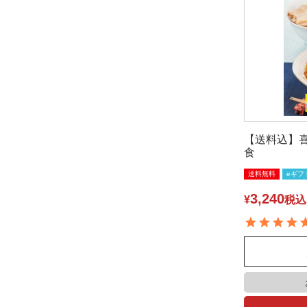
【送料込】喜
食
送料無料
eギフ
3,240
¥
税込