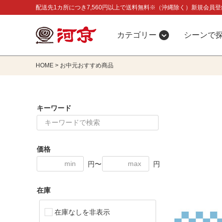
配送先1カ所につき7,560円以上で送料無料※（沖縄除く）新規会員登
カテゴリー
シーンで
HOME
お中元おすすめ商品
キーワード
価格
円〜
円
在庫
在庫なしを非表示