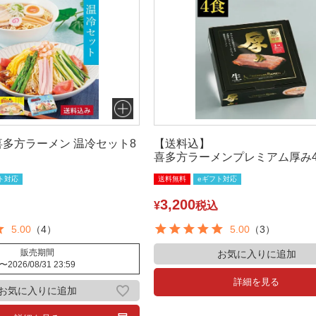
多方ラーメン 温冷セット8
【送料込】
喜多方ラーメンプレミアム厚み
ト対応
送料無料
eギフト対応
3,200
¥
税込
5.00
（4）
5.00
（3）
販売期間
お気に入りに追加
〜
2026/08/31 23:59
詳細を見る
お気に入りに追加