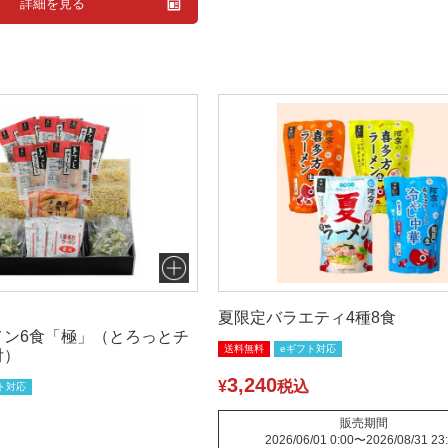
詳細を見る
夏限定バラエティ4種8食
メン6食「極」（とろっとチ
送料無料
eギフト対応
付）
3,240
¥
税込
ト対応
販売期間
2026/06/01 0:00
〜
2026/08/31 23