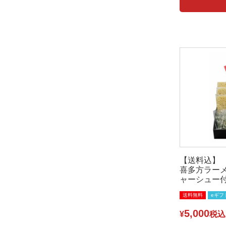
【送料込】
喜多方ラー
ャーシュー
送料無料
eギフ
5,000
¥
税込