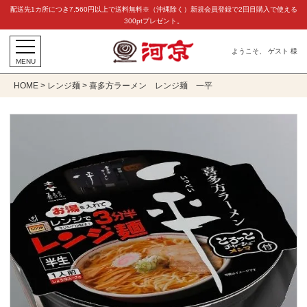
配送先1カ所につき7,560円以上で送料無料※（沖縄除く）新規会員登録で2回目購入で使える
300ptプレゼント。
ようこそ、 ゲスト 様
MENU
HOME
レンジ麺
喜多方ラーメン レンジ麺 一平