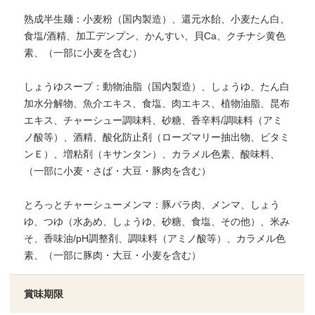
熟成半生麺：小麦粉（国内製造）、還元水飴、小麦たん白、
食塩/酒精、加工デンプン、かんすい、貝Ca、クチナシ黄色
素、（一部に小麦を含む）
しょうゆスープ：動物油脂（国内製造）、しょうゆ、たん白
加水分解物、魚介エキス、食塩、肉エキス、植物油脂、昆布
エキス、チャーシュー調味料、砂糖、香辛料/調味料（アミ
ノ酸等）、酒精、酸化防止剤（ローズマリー抽出物、ビタミ
ンＥ）、増粘剤（キサンタン）、カラメル色素、酸味料、
（一部に小麦・さば・大豆・豚肉を含む）
とろっとチャーシューメンマ：豚バラ肉、メンマ、しょう
ゆ、つゆ（水あめ、しょうゆ、砂糖、食塩、その他）、米み
そ、香味油/pH調整剤、調味料（アミノ酸等）、カラメル色
素、（一部に豚肉・大豆・小麦を含む）
賞味期限