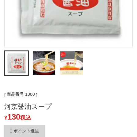
商品番号
1300
河京醤油スープ
130
¥
税込
1
ポイント進呈