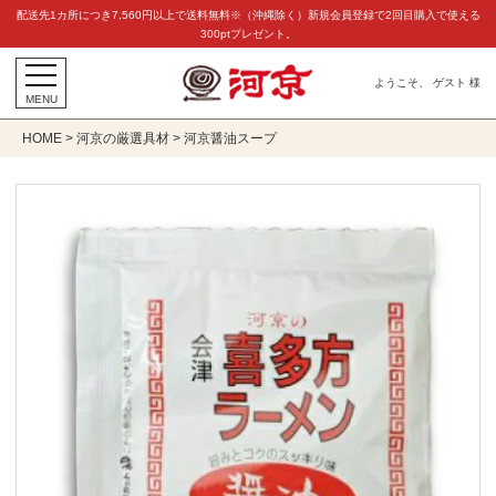
配送先1カ所につき7,560円以上で送料無料※（沖縄除く）新規会員登録で2回目購入で使える
300ptプレゼント。
ようこそ、 ゲスト 様
MENU
HOME
河京の厳選具材
河京醤油スープ