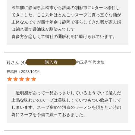
６年前に静岡県浜松市から故郷の別府市にUターン移住し
てきました。ここ九州はとんこつスープに真っ直ぐな麺が
主体なんですが四十年余り静岡で暮らしてきた我が家夫婦
は縮れ麺で醤油味が馴染みでして

喜多方が恋しくて御社の通販利用に助けられています。
購入者
鈴
4
埼玉県
50代
女性
投稿日
2023/10/04
　透明感があって一見あっさりしているようでいて澄んだ
上品な味わいのスープは美味しくていつもつい飲み干して
しまいます。スープ多めで河京のラーメンを頂きたい時の
為にスープを予備で買っておきました。