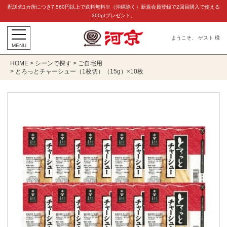
配送先1カ所につき7,560円以上で送料無料※（沖縄除く）新規会員登録で2回目購入で使える
300ptプレゼント。
ようこそ、 ゲスト 様
MENU
HOME
シーンで探す
ご自宅用
とろっとチャーシュー（1枚切）（15g）×10枚