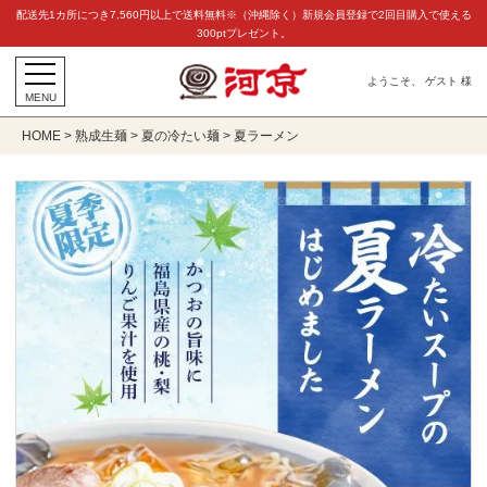
配送先1カ所につき7,560円以上で送料無料※（沖縄除く）新規会員登録で2回目購入で使える
300ptプレゼント。
ようこそ、 ゲスト 様
MENU
HOME
熟成生麺
夏の冷たい麺
夏ラーメン