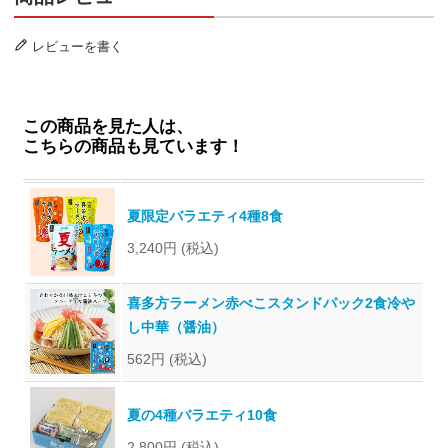
レビューを書く
この商品を見た人は、
こちらの商品も見ています！
夏限定バラエティ4種8食
3,240円
(税込)
喜多方ラーメン赤べこスタンドパック2食冷や
し中華（醤油）
562円
(税込)
夏の4種バラエティ10食
2,800円
(税込)