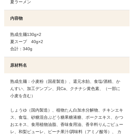
夏ラーメン
内容物
熟成生麺130g×2
夏スープ 40g×2
合計：340g
原材料名
熟成生麺：小麦粉（国産製造）、還元水飴、食塩/酒精、か
んすい、加工デンプン、貝Ca、クチナシ黄色素、（一部に
小麦を含む）
しょうゆ（国内製造）、植物たん白加水分解物、チキンエキ
ス、食塩、砂糖混合ぶどう糖果糖液糖、ポークエキス、かつ
おエキス、食用植物油脂、香味食用油、香辛料りんごピュー
レ、和梨ピューレ、ピーチ果汁/調味料（アミノ酸等）、 カ