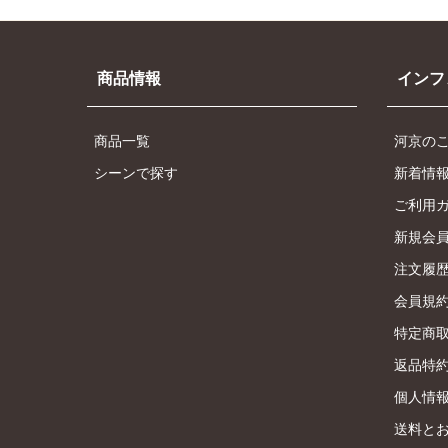
商品情報
インフ
商品一覧
河京の
シーンで探す
新着情
ご利用
新規会
注文履
会員規
特定商
返品特
個人情
送料と