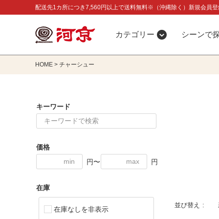
配送先1カ所につき7,560円以上で送料無料※（沖縄除く）新規会員登
カテゴリー
シーンで
HOME
チャーシュー
キーワード
価格
円〜
円
在庫
並び替え
在庫なしを非表示