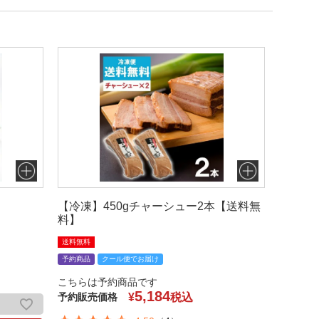
【冷凍】450gチャーシュー2本【送料無
料】
送料無料
予約商品
クール便でお届け
こちらは予約商品です
5,184
予約販売価格
¥
税込