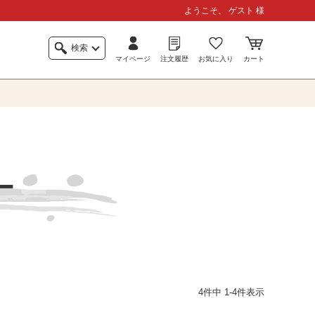
ようこそ、 ゲスト 様
検索
マイページ
注文履歴
お気に入り
カート
ー
4
件中
1
-
4
件表示