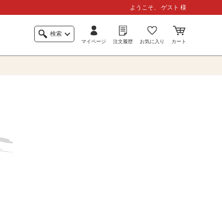
ようこそ、 ゲスト 様
検索
マイページ
注文履歴
お気に入り
カート