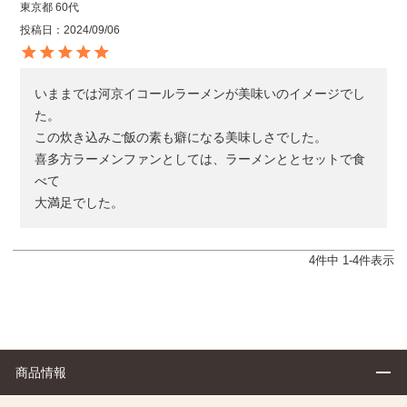
東京都
60代
投稿日
2024/09/06
いままでは河京イコールラーメンが美味いのイメージでし
た。

この炊き込みご飯の素も癖になる美味しさでした。

喜多方ラーメンファンとしては、ラーメンととセットで食
べて

大満足でした。
4
件中
1
-
4
件表示
商品情報