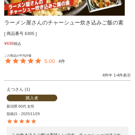
ラーメン屋さんのチャーシュー炊き込みご飯の素
商品番号
6305
¥
698
税込
5.00
4
4
件中
1
-
4
件表示
えつ
1
購入者
新潟県
60代
女性
投稿日
2025/11/29
この炊き込みご飯は美味しいです。チャーシューはほぐれ