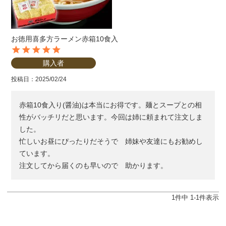
お徳用喜多方ラーメン赤箱10食入
購入者
投稿日
2025/02/24
赤箱10食入り(醤油)は本当にお得です。麺とスープとの相
性がバッチリだと思います。今回は姉に頼まれて注文しま
した。

忙しいお昼にぴったりだそうで　姉妹や友達にもお勧めし
ています。

注文してから届くのも早いので　助かります。
1
件中
1
-
1
件表示