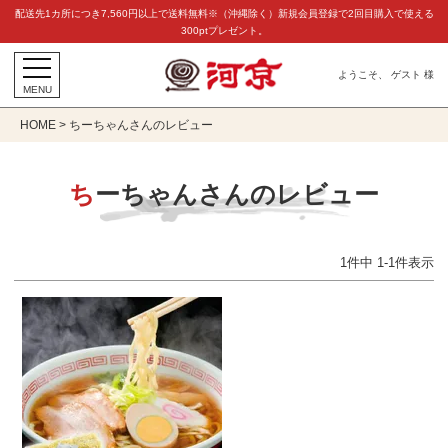
配送先1カ所につき7,560円以上で送料無料※（沖縄除く）新規会員登録で2回目購入で使える
300ptプレゼント。
ようこそ、 ゲスト 様
MENU
HOME
ちーちゃんさんのレビュー
ちーちゃんさんのレビュー
1
件中
1
-
1
件表示