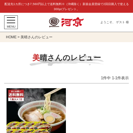
配送先1カ所につき7,560円以上で送料無料※（沖縄除く）新規会員登録で2回目購入で使える
300ptプレゼント。
ようこそ、 ゲスト 様
MENU
HOME
美晴さんのレビュー
美晴さんのレビュー
1
件中
1
-
1
件表示