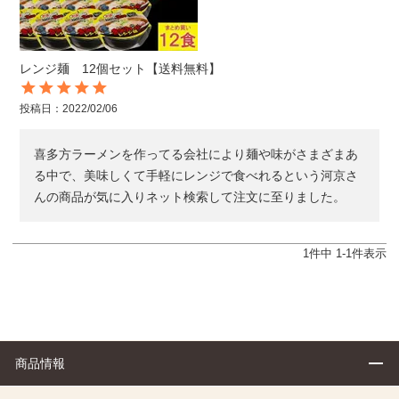
レンジ麺 12個セット【送料無料】
投稿日
2022/02/06
喜多方ラーメンを作ってる会社により麺や味がさまざまあ
る中で、美味しくて手軽にレンジで食べれるという河京さ
んの商品が気に入りネット検索して注文に至りました。
1
件中
1
-
1
件表示
商品情報