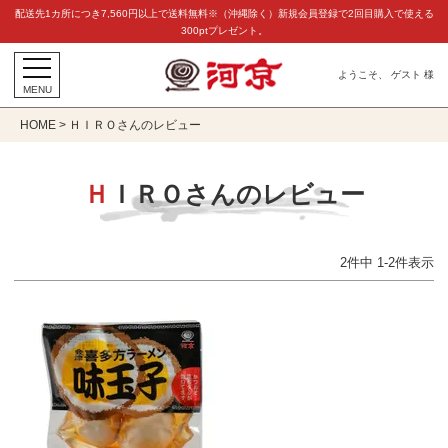
配送先1カ所につき7,560円以上で送料無料※（沖縄除く）新規会員登録で2回目購入で使える
300ptプレゼント。
ようこそ、 ゲスト 様
MENU
HOME
ＨＩＲＯさんのレビュー
ＨＩＲＯさんのレビュー
2
件中
1
-
2
件表示