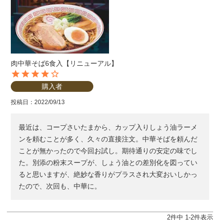
肉中華そば6食入【リニューアル】
購入者
投稿日
2022/09/13
最近は、コープさいたまから、カップ入りしょう油ラーメ
ンを頼むことが多く、久々の直接注文。中華そばを頼んだ
ことが無かったので今回お試し。期待通りの安定の味でし
た。別添の粉末スープが、しょう油との差別化を図ってい
ると思いますが、絶妙な香りがプラスされ大変おいしかっ
たので、次回も、中華に。
2
件中
1
-
2
件表示