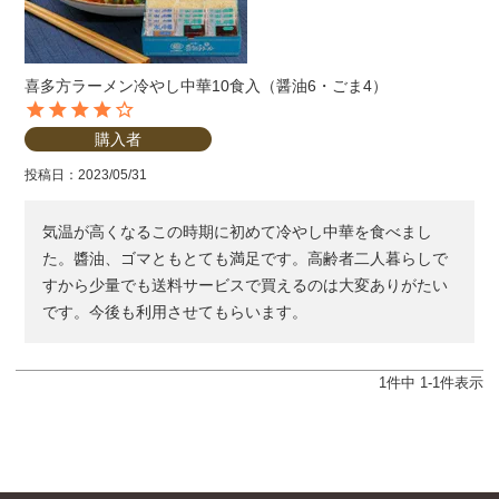
喜多方ラーメン冷やし中華10食入（醤油6・ごま4）
購入者
投稿日
2023/05/31
気温が高くなるこの時期に初めて冷やし中華を食べまし
た。醬油、ゴマともとても満足です。高齢者二人暮らしで
すから少量でも送料サービスで買えるのは大変ありがたい
です。今後も利用させてもらいます。
1
件中
1
-
1
件表示