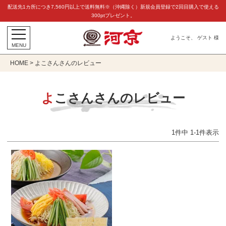
配送先1カ所につき7,560円以上で送料無料※（沖縄除く）新規会員登録で2回目購入で使える
300ptプレゼント。
ようこそ、 ゲスト 様
MENU
HOME
よこさんさんのレビュー
よこさんさんのレビュー
1
件中
1
-
1
件表示