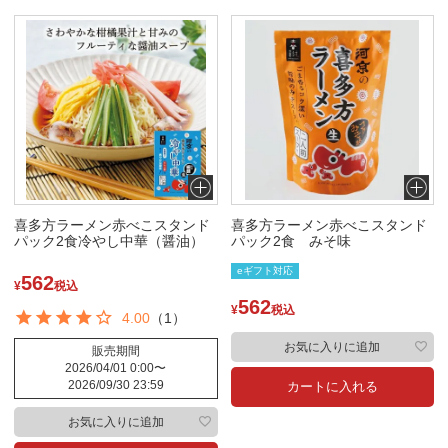
喜多方ラーメン赤べこスタンド
喜多方ラーメン赤べこスタンド
パック2食冷やし中華（醤油）
パック2食 みそ味
eギフト対応
562
¥
税込
562
¥
税込
4.00
（1）
お気に入りに追加
販売期間
2026/04/01 0:00
〜
2026/09/30 23:59
カートに入れる
お気に入りに追加