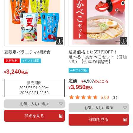
新
登
着
録
価
価
順
順
格
格
安
高
い
い
順
順
索
夏限定バラエティ4種8食
通常価格より557円OFF！
選べる！あかべこセット（醤油
送料無料
eギフト対応
4食）【会津の縁起物】
閉
3,240
eギフト対応
¥
税込
じ
定価
4,507
¥
のところ
る
販売期間
3,950
2026/06/01 0:00
〜
¥
税込
2026/08/31 23:59
5.00
（1）
お気に入りに追加
お気に入りに追加
詳細を見る
詳細を見る