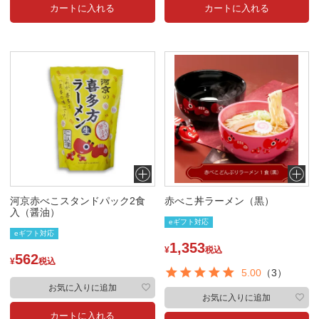
カートに入れる
カートに入れる
河京赤べこスタンドパック2食
赤べこ丼ラーメン（黒）
入（醤油）
eギフト対応
eギフト対応
1,353
¥
税込
562
¥
税込
5.00
（3）
お気に入りに追加
お気に入りに追加
カートに入れる