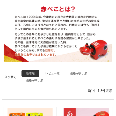
非
表
カテゴリ
示
ー
送
お
料
歳
無
暮
ご
ご
料
自
贈
宅
ま
答
通
用
と
用
新着順
レビュー順
価格が安い順
販
並び替え
め
価格が高い順
限
買
定
8
件中
1
-
8
件表示
い
表示順