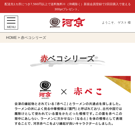
キー
配送先1カ所につき7,560円以上で送料無料※（沖縄除く）新規会員登録で2回目購入で使える
300ptプレゼント。
ワー
ド
ようこそ、 ゲスト 様
MENU
HOME
赤ベコシリーズ
赤ベコシリーズ
価格
円〜
円
在
在庫
庫
な
し
を