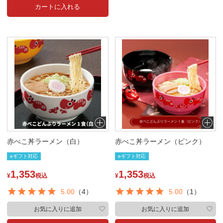
カートに入れる
赤べこ丼ラーメン（白）
赤べこ丼ラーメン（ピンク）
eギフト対応
eギフト対応
1,353
1,353
¥
税込
¥
税込
5.00
（4）
5.00
（1）
お気に入りに追加
お気に入りに追加