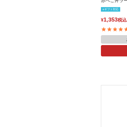
赤べこ丼ラ
eギフト対応
1,353
¥
税込