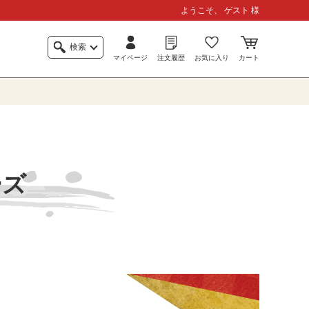
ようこそ、 ゲスト 様
検索
マイページ
注文履歴
お気に入り
カート
ーズ