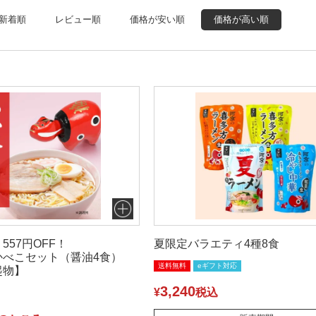
新着順
レビュー順
価格が安い順
価格が高い順
557円OFF！
夏限定バラエティ4種8食
かべこセット（醤油4食）
送料無料
eギフト対応
起物】
3,240
¥
税込