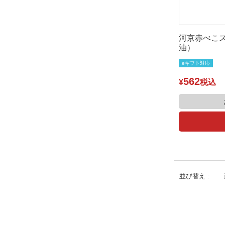
河京赤べこ
油）
eギフト対応
562
¥
税込
並び替え