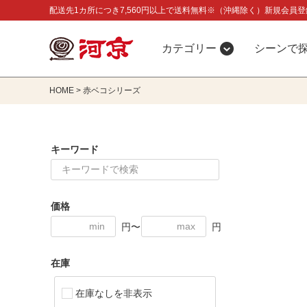
配送先1カ所につき7,560円以上で送料無料※（沖縄除く）新規会員登
カテゴリー
シーンで
HOME
赤ベコシリーズ
キーワード
価格
円〜
円
在庫
在庫なしを非表示