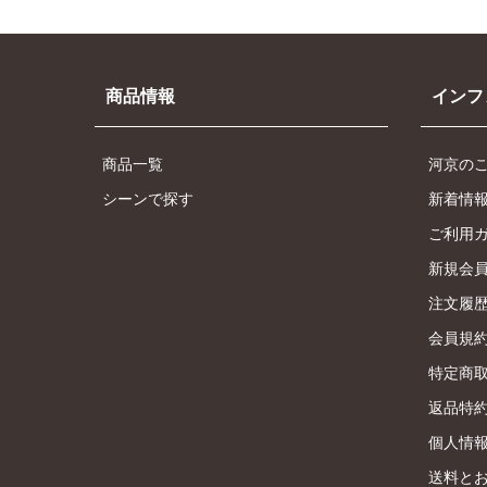
商品情報
インフ
商品一覧
河京の
シーンで探す
新着情
ご利用
新規会
注文履
会員規
特定商
返品特
個人情
送料と