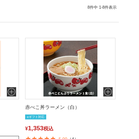
8
件中
1
-
8
件表示
赤べこ丼ラーメン（白）
eギフト対応
1,353
¥
税込