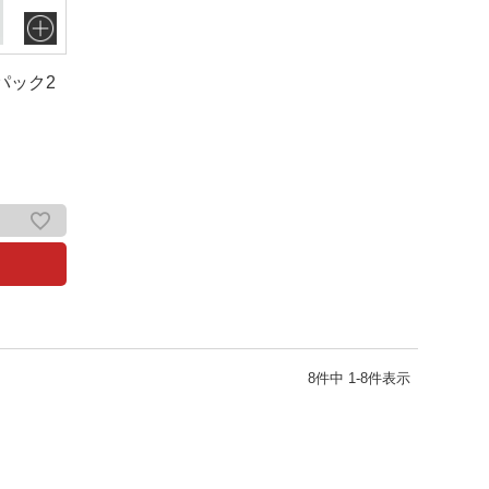
パック2
8
件中
1
-
8
件表示